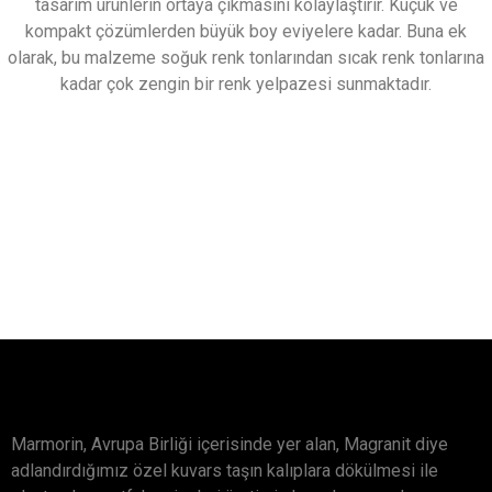
tasarım ürünlerin ortaya çıkmasını kolaylaştırır. Küçük ve
kompakt çözümlerden büyük boy eviyelere kadar. Buna ek
olarak, bu malzeme soğuk renk tonlarından sıcak renk tonlarına
kadar çok zengin bir renk yelpazesi sunmaktadır.
Marmorin, Avrupa Birliği içerisinde yer alan, Magranit diye
adlandırdığımız özel kuvars taşın kalıplara dökülmesi ile