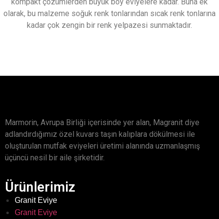
kompakt çözümlerden büyük boy eviyelere kadar. Buna ek
olarak, bu malzeme soğuk renk tonlarından sıcak renk tonlarına
kadar çok zengin bir renk yelpazesi sunmaktadır.
Marmorin, Avrupa Birliği içerisinde yer alan, Magranit diye
adlandırdığımız özel kuvars taşın kalıplara dökülmesi ile
oluşturulan mutfak eviyeleri üretimi alanında uzmanlaşmış
üçüncü nesil bir aile şirketidir.
Ürünlerimiz
Granit Eviye
Granit Eviye