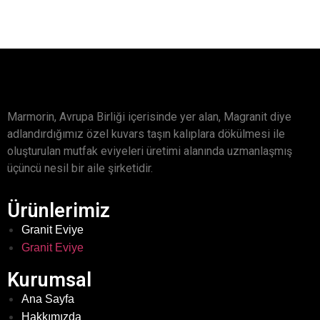
Marmorin, Avrupa Birliği içerisinde yer alan, Magranit diye
adlandırdığımız özel kuvars taşın kalıplara dökülmesi ile
oluşturulan mutfak eviyeleri üretimi alanında uzmanlaşmış
üçüncü nesil bir aile şirketidir.
Ürünlerimiz
Granit Eviye
Granit Eviye
Kurumsal
Ana Sayfa
Hakkımızda